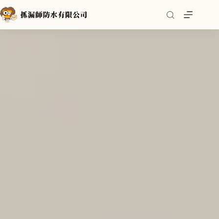
跳
至
主
要
內
容