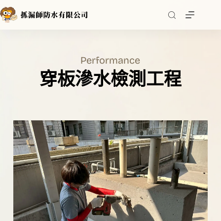
跳
至
主
要
內
Performance
容
穿板滲水檢測工程