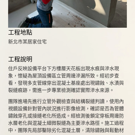
工程地點
新北市某居家住宅
工程說明
住戶反映設備平台下方樓層天花板出現水痕與滲水現
象，懷疑為屋頂設備區立管周邊滲漏所致。經初步查
看，發現多支管線穿出混凝土基座處出現鏽蝕、水漬與
裂縫痕跡，需進一步專業檢測確認實際滲水來源。
團隊進場先進行立管外觀檢查與結構裂縫判讀，使用內
視鏡設備針對管內狀況進行影像檢測，確認是否為管體
鏽蝕穿孔或接縫老化所造成。經檢測後鎖定穿板周邊防
水層老化與混凝土細微裂縫為主要滲水路徑。施工過程
中，團隊先局部鑿除劣化混凝土層，清除鏽蝕與鬆動材