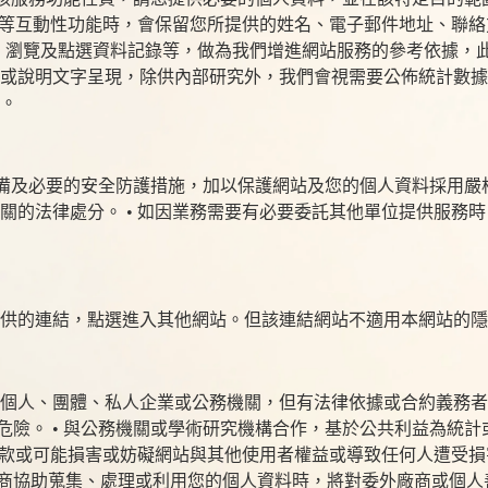
查等互動性功能時，會保留您所提供的姓名、電子郵件地址、聯絡
器、瀏覽及點選資料記錄等，做為我們增進網站服務的參考依據，此
或說明文字呈現，除供內部研究外，我們會視需要公佈統計數據及
。
設備及必要的安全防護措施，加以保護網站及您的個人資料採用
關的法律處分。 • 如因業務需要有必要委託其他單位提供服務
提供的連結，點選進入其他網站。但該連結網站不適用本網站的
個人、團體、私人企業或公務機關，但有法律依據或合約義務者，
上之危險。 • 與公務機關或學術研究機構合作，基於公共利益為
務條款或可能損害或妨礙網站與其他使用者權益或導致任何人遭受
委託廠商協助蒐集、處理或利用您的個人資料時，將對委外廠商或個