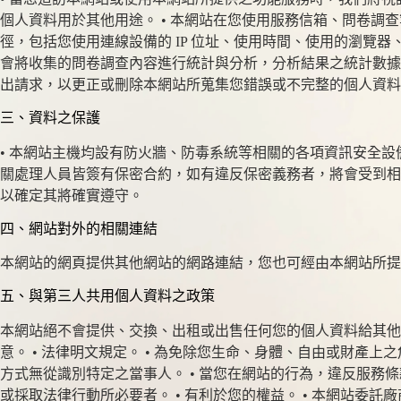
個人資料用於其他用途。 • 本網站在您使用服務信箱、問卷調
徑，包括您使用連線設備的 IP 位址、使用時間、使用的瀏覽
會將收集的問卷調查內容進行統計與分析，分析結果之統計數據
出請求，以更正或刪除本網站所蒐集您錯誤或不完整的個人資料
三、資料之保護
• 本網站主機均設有防火牆、防毒系統等相關的各項資訊安全
關處理人員皆簽有保密合約，如有違反保密義務者，將會受到相
以確定其將確實遵守。
四、網站對外的相關連結
本網站的網頁提供其他網站的網路連結，您也可經由本網站所
五、與第三人共用個人資料之政策
本網站絕不會提供、交換、出租或出售任何您的個人資料給其他
意。 • 法律明文規定。 • 為免除您生命、身體、自由或財產
方式無從識別特定之當事人。 • 當您在網站的行為，違反服
或採取法律行動所必要者。 • 有利於您的權益。 • 本網站