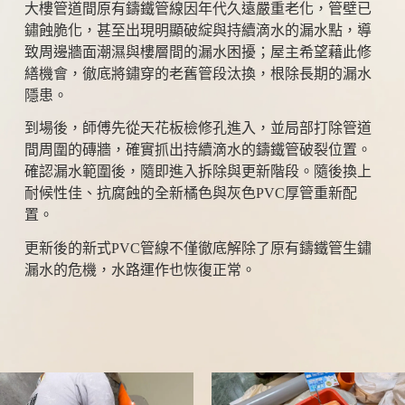
大樓管道間原有鑄鐵管線因年代久遠嚴重老化，管壁已
鏽蝕脆化，甚至出現明顯破綻與持續滴水的漏水點，導
致周邊牆面潮濕與樓層間的漏水困擾；屋主希望藉此修
繕機會，徹底將鏽穿的老舊管段汰換，根除長期的漏水
隱患。
到場後，師傅先從天花板檢修孔進入，並局部打除管道
間周圍的磚牆，確實抓出持續滴水的鑄鐵管破裂位置。
確認漏水範圍後，隨即進入拆除與更新階段。隨後換上
耐候性佳、抗腐蝕的全新橘色與灰色PVC厚管重新配
置。
更新後的新式PVC管線不僅徹底解除了原有鑄鐵管生鏽
漏水的危機，水路運作也恢復正常。