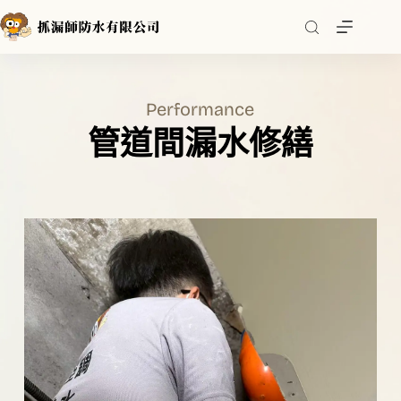
跳
至
主
要
內
Performance
容
管道間漏水修繕